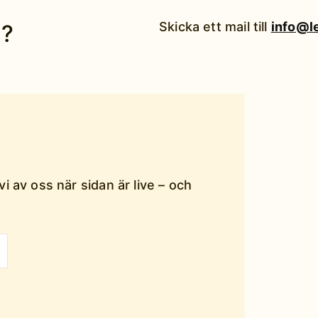
Skicka ett mail till
info@l
u?
vi av oss när sidan är live – och